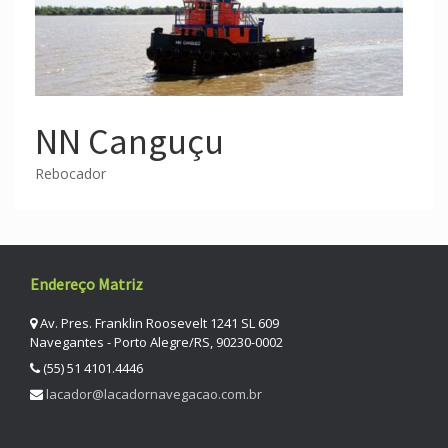
NN Canguçu
Rebocador
Endereço Matriz
Av. Pres. Franklin Roosevelt 1241 SL 609
Navegantes - Porto Alegre/RS, 90230-0002
(55) 51 4101.4446
lacador@lacadornavegacao.com.br